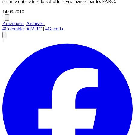
sécurité ont été tués lors d’offensives menées par les FARC.
14/09/2010
|
Amériques
|
Archives
|
#Colombie
|
#FARC
|
#Guérilla
|