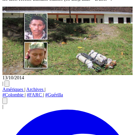
13/10/2014
|
Amériques
|
Archives
|
#Colombie
|
#FARC
|
#Guérilla
|