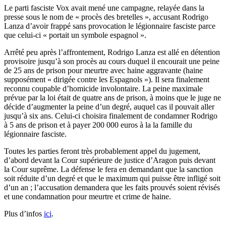
Le parti fasciste Vox avait mené une campagne, relayée dans la
presse sous le nom de « procès des bretelles », accusant Rodrigo
Lanza d’avoir frappé sans provocation le légionnaire fasciste parce
que celui-ci « portait un symbole espagnol ».
Arrêté peu après l’affrontement, Rodrigo Lanza est allé en détention
provisoire jusqu’à son procès au cours duquel il encourait une peine
de 25 ans de prison pour meurtre avec haine aggravante (haine
supposément « dirigée contre les Espagnols »). Il sera finalement
reconnu coupable d’homicide involontaire. La peine maximale
prévue par la loi était de quatre ans de prison, à moins que le juge ne
décide d’augmenter la peine d’un degré, auquel cas il pouvait aller
jusqu’à six ans. Celui-ci choisira finalement de condamner Rodrigo
à 5 ans de prison et à payer 200 000 euros à la la famille du
légionnaire fasciste.
Toutes les parties feront très probablement appel du jugement,
d’abord devant la Cour supérieure de justice d’Aragon puis devant
la Cour suprême. La défense le fera en demandant que la sanction
soit réduite d’un degré et que le maximum qui puisse être infligé soit
d’un an ; l’accusation demandera que les faits prouvés soient révisés
et une condamnation pour meurtre et crime de haine.
Plus d’infos
ici
.