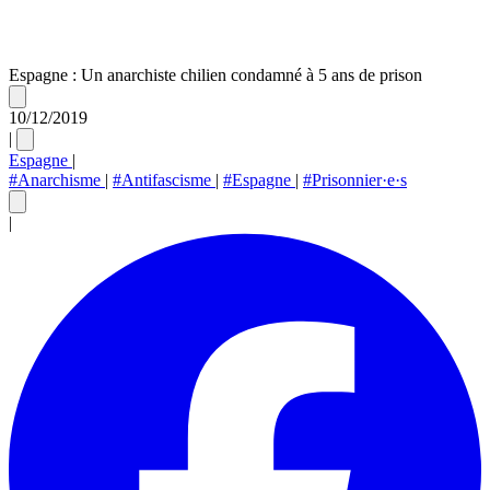
Espagne : Un anarchiste chilien condamné à 5 ans de prison
10/12/2019
|
Espagne
|
#Anarchisme
|
#Antifascisme
|
#Espagne
|
#Prisonnier·e·s
|