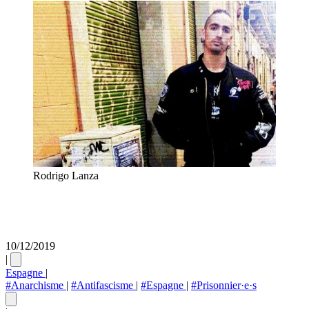
Rodrigo Lanza
10/12/2019
|
Espagne
|
#Anarchisme
|
#Antifascisme
|
#Espagne
|
#Prisonnier·e·s