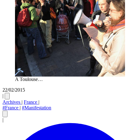
A Toulouse…
22/02/2015
|
Archives
|
France
|
#France
|
#Manifestation
|