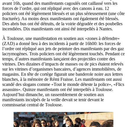
avant 16h, quand des manifestants cagoulés ont caillassé vers les
forces de l’ordre, qui ont répliqué avec des canons à eau. 12
policiers ont été légèrement blessés et un plus sérieusement (une côte
fracturée). Au moins deux manifestants ont également été blessés.
Des abris bus ont été détruits, de la voirie dégradée et des poubelles
incendiées. Dix manifestants ont ainsi été interpellés à Nantes.
À Toulouse, une manifestation en soutien aux «zones à défendre»
(ZAD) a donné lieu à des incidents à partir de 16h00: les forces de
l’ordre ont répliqué aux jets de peinture des manifestants par des gaz
lacrymogènes. Trois policiers ont été légèrement touchés. Pendant ce
temps, d’autres manifestants lançaient des projectiles contre des
vitrines. Des dizaines d’impacts de masses ou de pics étaient relevés
sur les vitrines d’organismes bancaires, d’agences immobilières, de
magasins. En tête de cortège figurait une banderole noire aux lettres
blanches, à la mémoire de Rémi Fraisse. Les manifestants ont aussi
scandé des slogans comme «Tout le monde déteste la police», «Flics
assassins». Quinze manifestants ont été interpellés à Toulouse.
Aujourd’hui dimanche, un rassemblement de soutien aux
manifestants inculpés de la veille devait se tenir devant le
commissariat central de Toulouse.