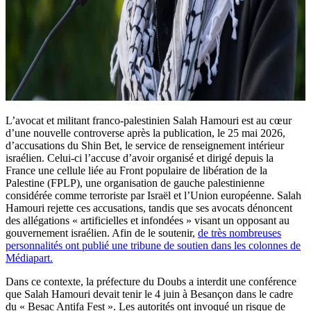
L’avocat et militant franco-palestinien Salah Hamouri est au cœur
d’une nouvelle controverse après la publication, le 25 mai 2026,
d’accusations du Shin Bet, le service de renseignement intérieur
israélien. Celui-ci l’accuse d’avoir organisé et dirigé depuis la
France une cellule liée au Front populaire de libération de la
Palestine (FPLP), une organisation de gauche palestinienne
considérée comme terroriste par Israël et l’Union européenne. Salah
Hamouri rejette ces accusations, tandis que ses avocats dénoncent
des allégations « artificielles et infondées » visant un opposant au
gouvernement israélien. Afin de le soutenir,
de très nombreuses
personnalités ont publié une tribune de soutien dans les colonnes de
Médiapart.
Dans ce contexte, la préfecture du Doubs a interdit une conférence
que Salah Hamouri devait tenir le 4 juin à Besançon dans le cadre
du « Besac Antifa Fest ». Les autorités ont invoqué un risque de