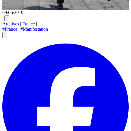
09/06/2019
|
Archives
|
France
|
#France
|
#Manifestation
|