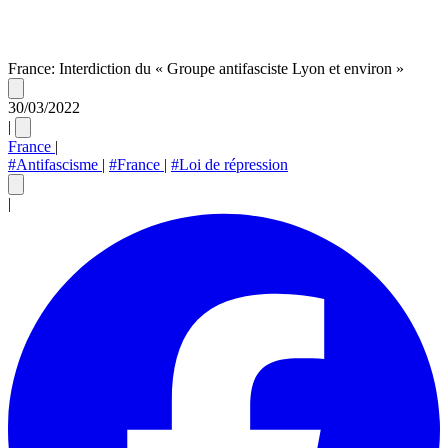
France: Interdiction du « Groupe antifasciste Lyon et environ »
30/03/2022
|
France
|
#Antifascisme
|
#France
|
#Loi de répression
|