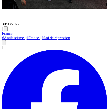
30/03/2022
|
France
|
#Antifascisme
|
#France
|
#Loi de répression
|