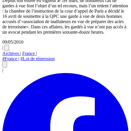
Depuis son entrée en vigueur le 1er mars, de nombreux cas de
gardes à vue font l’objet d’un tel recours, mais l’un retient l’attention
: la chambre de l’instruction de la cour d’appel de Paris a décidé le
16 avril de soumettre à la QPC une garde à vue de deux hommes
accusés d’«association de malfaiteurs en vue de préparer des actes
de terrorisme». Dans ces affaires, les gardés à vue n’ont pas accès à
un avocat pendant les premières soixante-douze heures.
09/05/2010
|
Archives
|
France
|
#France
|
#Loi de répression
|