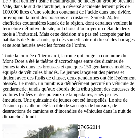
Le 7 mai dernier l’usine métallurgique de nickel du groupe brésilien
Vale, dans le sud de l’archipel, a déversé accidentellement près de
100.000 litres d’une solution contenant de l’acide dans une rivière,
provoquant la mort des poissons et crustacés. Samedi 24, les
chefferies coutumières kanak de la région, dont certaines veulent la
fermeture définitive du site, ont choisi d’octroyer un délai de deux
mois à l’industriel. Mais cette décision n’a pas été acceptée par les
habitants de Saint-Louis, qui dès samedi soir ont dressé des barrages
et se sont heurtés avec les forces de l’ordre.
Toute la journée d’hier mardi, la route qui longe la commune du
Mont-Dore a été le théâtre d’accrochages entre des dizaines de
jeunes tapis dans les brousses et quelques 150 gendarmes mobiles,
équipés de véhicules blindés. Le jeunes lançaient des pierres et
tiraient avec des fusils de chasse, deux gendarmes ont été légèrement
blessés. Le matin, un minibus a délibérément percuté un véhicule de
gendarmerie, tandis qu’aux abords de la tribu gisent des carcasses de
voitures brûlées et des poteaux de lampadaires, sciés par les
émeutiers. Une quinzaine de jeunes ont été interpellés. Le site de
l’usine a par ailleurs été la cible de saccages de bureaux, de
destructions de camions et d’incendies de véhicules dans la nuit de
dimanche à lundi.
27/05/2014
|