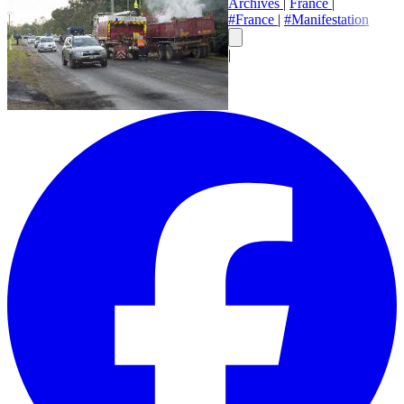
Archives
|
France
|
#France
|
#Manifestation
|