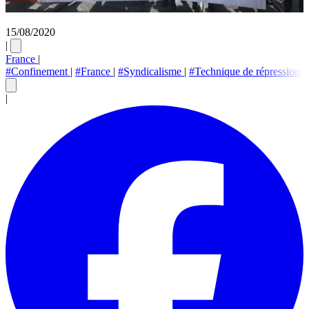
15/08/2020
|
France
|
#Confinement
|
#France
|
#Syndicalisme
|
#Technique de répression
|