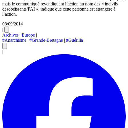
mais le communiqué revendiquant l’action au nom des « incivils
désobéissants/FAI », indique que cette personne est étrangère à
l’action.
08/09/2014
|
Archives
|
Europe
|
#Anarchisme
|
#Grande-Bretagne
|
#Guérilla
|