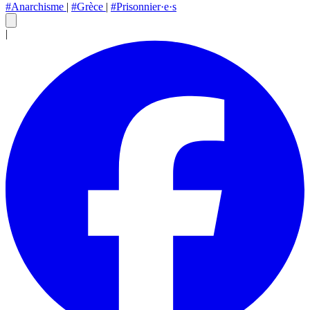
#Anarchisme
|
#Grèce
|
#Prisonnier·e·s
|