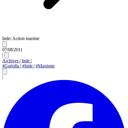
Inde: Action maoïste
07/08/2011
|
Archives
|
Inde
|
#Guérilla
|
#Inde
|
#Maoïsme
|