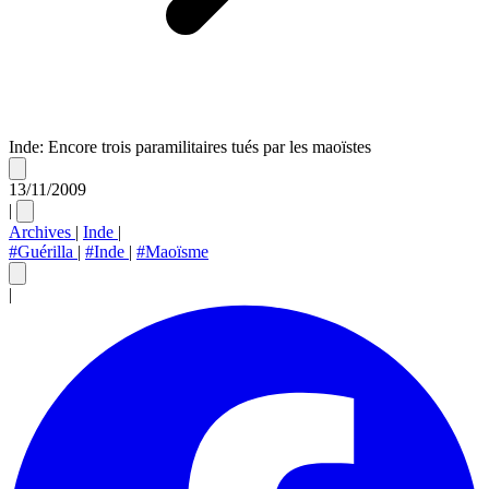
Inde: Encore trois paramilitaires tués par les maoïstes
13/11/2009
|
Archives
|
Inde
|
#Guérilla
|
#Inde
|
#Maoïsme
|