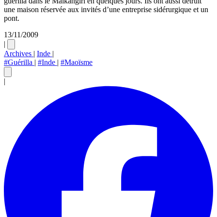
guérilla dans le Malkangiri en quelques jours. Ils ont aussi détruit
une maison réservée aux invités d’une entreprise sidérurgique et un
pont.
13/11/2009
|
Archives
|
Inde
|
#Guérilla
|
#Inde
|
#Maoïsme
|