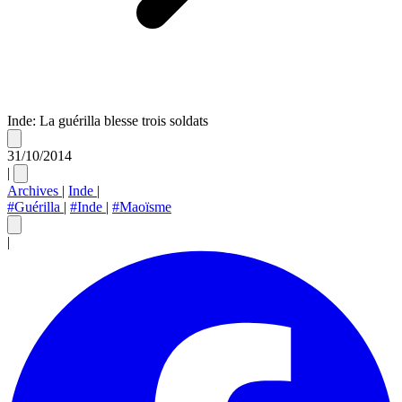
Inde: La guérilla blesse trois soldats
31/10/2014
|
Archives
|
Inde
|
#Guérilla
|
#Inde
|
#Maoïsme
|