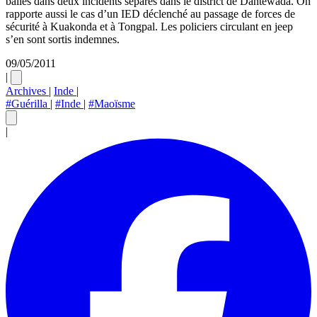
balles dans deux incidents séparés dans le district de Dantewada. On
rapporte aussi le cas d’un IED déclenché au passage de forces de
sécurité à Kuakonda et à Tongpal. Les policiers circulant en jeep
s’en sont sortis indemnes.
09/05/2011
|
Archives
|
Inde
|
#Guérilla
|
#Inde
|
#Maoïsme
|