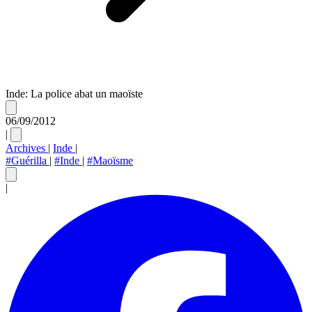
Inde: La police abat un maoïste
06/09/2012
|
Archives
|
Inde
|
#Guérilla
|
#Inde
|
#Maoïsme
|