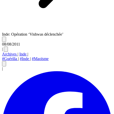
Inde: Opération ‘Vishwas déclenchée’
08/08/2011
|
Archives
|
Inde
|
#Guérilla
|
#Inde
|
#Maoïsme
|