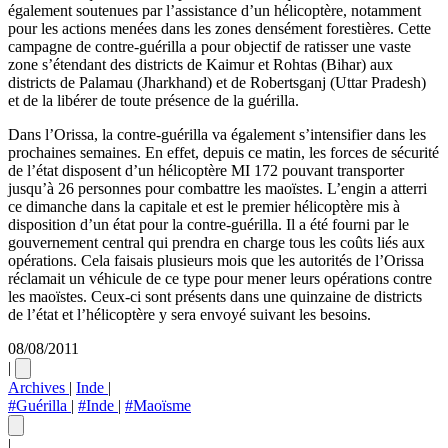
également soutenues par l’assistance d’un hélicoptère, notamment
pour les actions menées dans les zones densément forestières. Cette
campagne de contre-guérilla a pour objectif de ratisser une vaste
zone s’étendant des districts de Kaimur et Rohtas (Bihar) aux
districts de Palamau (Jharkhand) et de Robertsganj (Uttar Pradesh)
et de la libérer de toute présence de la guérilla.
Dans l’Orissa, la contre-guérilla va également s’intensifier dans les
prochaines semaines. En effet, depuis ce matin, les forces de sécurité
de l’état disposent d’un hélicoptère MI 172 pouvant transporter
jusqu’à 26 personnes pour combattre les maoïstes. L’engin a atterri
ce dimanche dans la capitale et est le premier hélicoptère mis à
disposition d’un état pour la contre-guérilla. Il a été fourni par le
gouvernement central qui prendra en charge tous les coûts liés aux
opérations. Cela faisais plusieurs mois que les autorités de l’Orissa
réclamait un véhicule de ce type pour mener leurs opérations contre
les maoïstes. Ceux-ci sont présents dans une quinzaine de districts
de l’état et l’hélicoptère y sera envoyé suivant les besoins.
08/08/2011
|
Archives
|
Inde
|
#Guérilla
|
#Inde
|
#Maoïsme
|