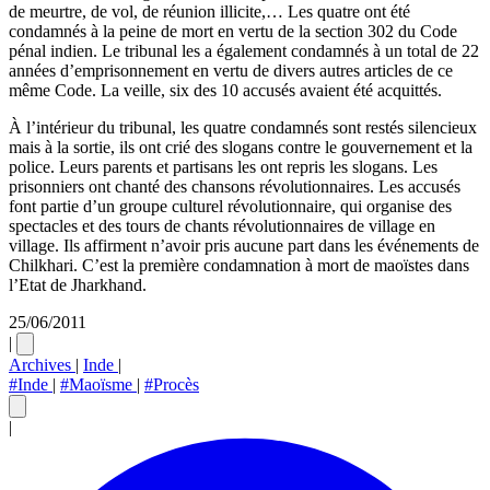
de meurtre, de vol, de réunion illicite,… Les quatre ont été
condamnés à la peine de mort en vertu de la section 302 du Code
pénal indien. Le tribunal les a également condamnés à un total de 22
années d’emprisonnement en vertu de divers autres articles de ce
même Code. La veille, six des 10 accusés avaient été acquittés.
À l’intérieur du tribunal, les quatre condamnés sont restés silencieux
mais à la sortie, ils ont crié des slogans contre le gouvernement et la
police. Leurs parents et partisans les ont repris les slogans. Les
prisonniers ont chanté des chansons révolutionnaires. Les accusés
font partie d’un groupe culturel révolutionnaire, qui organise des
spectacles et des tours de chants révolutionnaires de village en
village. Ils affirment n’avoir pris aucune part dans les événements de
Chilkhari. C’est la première condamnation à mort de maoïstes dans
l’Etat de Jharkhand.
25/06/2011
|
Archives
|
Inde
|
#Inde
|
#Maoïsme
|
#Procès
|