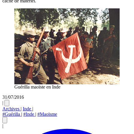
cache de matériel.
Guérilla maoïste en Inde
31/07/2016
|
Archives
|
Inde
|
#Guérilla
|
#Inde
|
#Maoïsme
|