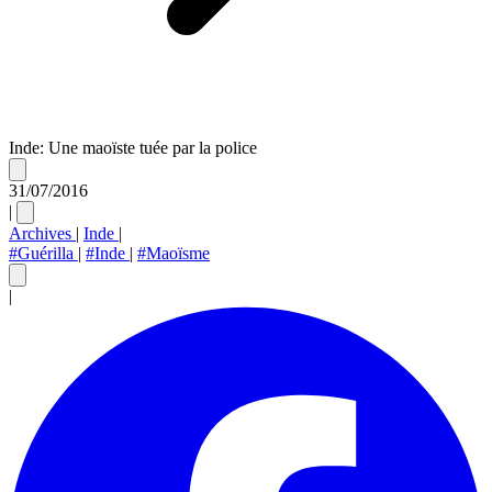
Inde: Une maoïste tuée par la police
31/07/2016
|
Archives
|
Inde
|
#Guérilla
|
#Inde
|
#Maoïsme
|