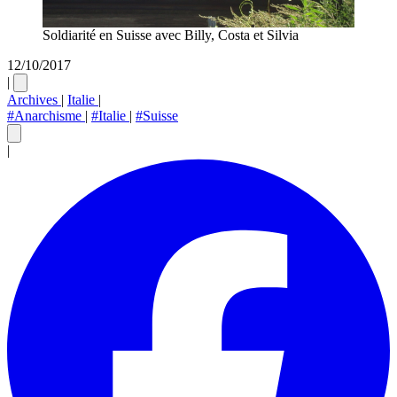
Soldiarité en Suisse avec Billy, Costa et Silvia
12/10/2017
|
Archives
|
Italie
|
#Anarchisme
|
#Italie
|
#Suisse
|