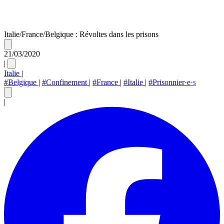
Italie/France/Belgique : Révoltes dans les prisons
21/03/2020
|
Italie
|
#Belgique
|
#Confinement
|
#France
|
#Italie
|
#Prisonnier·e·s
|