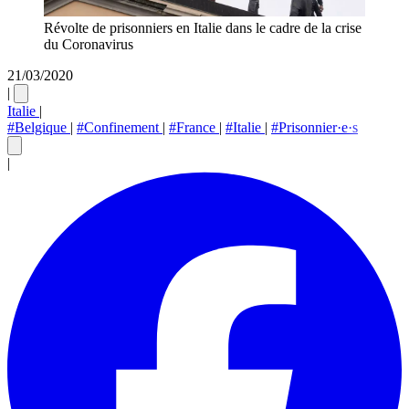
Révolte de prisonniers en Italie dans le cadre de la crise
du Coronavirus
21/03/2020
|
Italie
|
#Belgique
|
#Confinement
|
#France
|
#Italie
|
#Prisonnier·e·s
|