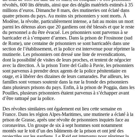
révoltés, 600 lits détruits, ainsi que des dégâts matériels estimés à 35
millions d’euros. Dimanche 8 mars, des mutineries ont éclaté dans
quatre prisons du pays. Au moins six prisonniers y sont morts. À
Modène, la révolte, particulièrement intense, a fait au moins un mort
parmi les détenus alors que 20 gardiens ont été blessés et que le reste
du personnel a du être évacué. Les prisonniers sont parvenus à se
barricader et à s’emparer d’armes. Dans la prison de Frosinone (sud
de Rome), une centaine de prisonniers se sont barricadés dans une
section de l’établissement, et la police est intervenue pour réprimer la
mutinerie. Les prisonniers ont dressé une liste de revendications,
dont la possibilité de visites de leurs proches, et tentent de négocier
avec la direction. À la prison Torre del Gallo à Pavie, les prisonniers
sont parvenus à prendre deux agents de la police pénitentiaire en
otage, et à libérer des dizaines de leurs camarades. Par ailleurs, les
familles sont venues soutenir dans la rue la fronde des prisonniers
dans plusieurs prisons du pays. Enfin, à la prison de Poggia, dans les
Pouilles, plusieurs prisonniers étaient parvenus à s’échapper avant
d’être rattrapé par la police.
Des révoltes similaires ont également eut lieu cette semaine en
France. Dans les région Alpes-Maritimes, une mutinerie a éclaté à la
prison de Grasse, après une révolte de prisonniers inquiets face au
coronavirus. Un groupe de six à sept hommes sont notamment
montés sur le toit d’un des bâtiments de la prison et ont jeté des
projectiles sur les gardiens. Le Raid est intervenu pour réprimer la