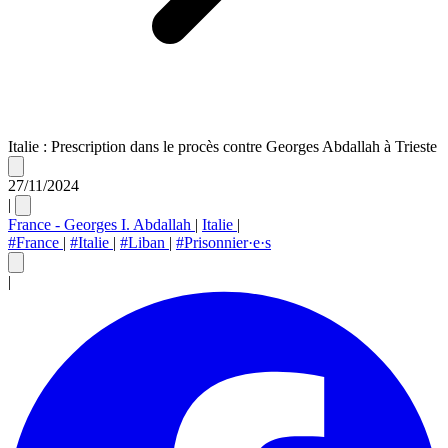
Italie : Prescription dans le procès contre Georges Abdallah à Trieste
27/11/2024
|
France - Georges I. Abdallah
|
Italie
|
#France
|
#Italie
|
#Liban
|
#Prisonnier·e·s
|