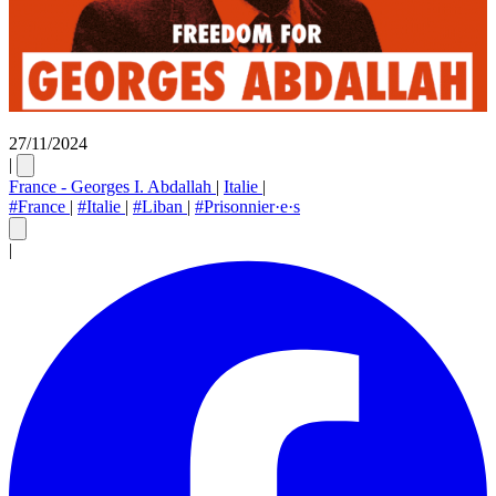
27/11/2024
|
France - Georges I. Abdallah
|
Italie
|
#France
|
#Italie
|
#Liban
|
#Prisonnier·e·s
|