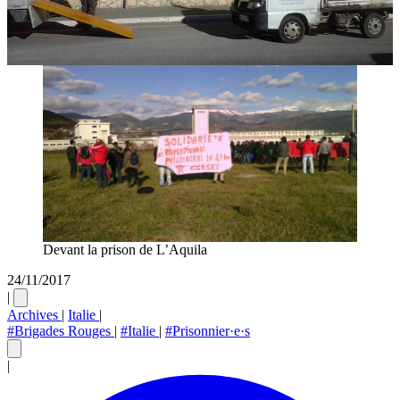
Devant la prison de L’Aquila
24/11/2017
|
Archives
|
Italie
|
#Brigades Rouges
|
#Italie
|
#Prisonnier·e·s
|