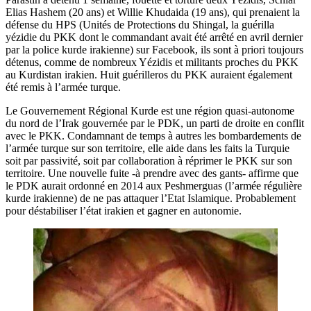
Elias Hashem (20 ans) et Willie Khudaida (19 ans), qui prenaient la
défense du HPS (Unités de Protections du Shingal, la guérilla
yézidie du PKK dont le commandant avait été arrêté en avril dernier
par la police kurde irakienne) sur Facebook, ils sont à priori toujours
détenus, comme de nombreux Yézidis et militants proches du PKK
au Kurdistan irakien. Huit guérilleros du PKK auraient également
été remis à l’armée turque.
Le Gouvernement Régional Kurde est une région quasi-autonome
du nord de l’Irak gouvernée par le PDK, un parti de droite en conflit
avec le PKK. Condamnant de temps à autres les bombardements de
l’armée turque sur son territoire, elle aide dans les faits la Turquie
soit par passivité, soit par collaboration à réprimer le PKK sur son
territoire. Une nouvelle fuite -à prendre avec des gants- affirme que
le PDK aurait ordonné en 2014 aux Peshmerguas (l’armée régulière
kurde irakienne) de ne pas attaquer l’Etat Islamique. Probablement
pour déstabiliser l’état irakien et gagner en autonomie.