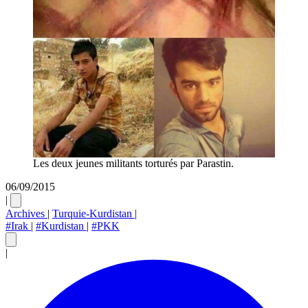
Les deux jeunes militants torturés par Parastin.
06/09/2015
|
Archives
|
Turquie-Kurdistan
|
#Irak
|
#Kurdistan
|
#PKK
|