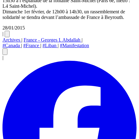
15h30 à l’esplanade de la fontaine Saint-Michel (Paris 6e, métro :
L4 Saint-Michel).
Dimanche 1er février, de 12h00 à 14h30, un rassemblement de
solidarité se tiendra devant l’ambassade de France à Beyrouth.
28/01/2015
|
Archives
|
France - Georges I. Abdallah
|
#Canada
|
#France
|
#Liban
|
#Manifestation
|