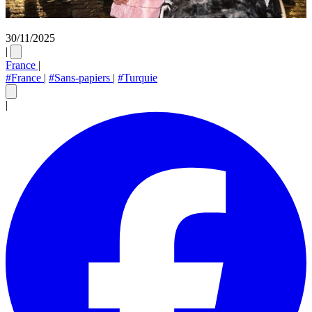
30/11/2025
|
France
|
#France
|
#Sans-papiers
|
#Turquie
|