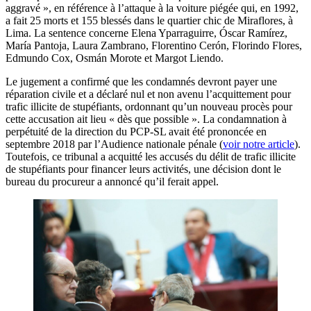
aggravé », en référence à l’attaque à la voiture piégée qui, en 1992,
a fait 25 morts et 155 blessés dans le quartier chic de Miraflores, à
Lima. La sentence concerne Elena Yparraguirre, Óscar Ramírez,
María Pantoja, Laura Zambrano, Florentino Cerón, Florindo Flores,
Edmundo Cox, Osmán Morote et Margot Liendo.
Le jugement a confirmé que les condamnés devront payer une
réparation civile et a déclaré nul et non avenu l’acquittement pour
trafic illicite de stupéfiants, ordonnant qu’un nouveau procès pour
cette accusation ait lieu « dès que possible ». La condamnation à
perpétuité de la direction du PCP-SL avait été prononcée en
septembre 2018 par l’Audience nationale pénale (
voir notre article
).
Toutefois, ce tribunal a acquitté les accusés du délit de trafic illicite
de stupéfiants pour financer leurs activités, une décision dont le
bureau du procureur a annoncé qu’il ferait appel.