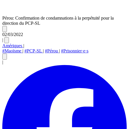
Pérou: Confirmation de condamnations à la perpétuité pour la
direction du PCP-SL
02/03/2022
|
Amériques
|
#Maoïsme
|
#PCP-SL
|
#Pérou
|
#Prisonnier·e·s
|