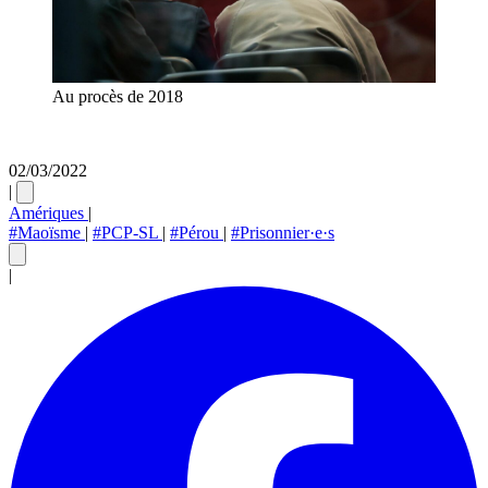
Au procès de 2018
02/03/2022
|
Amériques
|
#Maoïsme
|
#PCP-SL
|
#Pérou
|
#Prisonnier·e·s
|