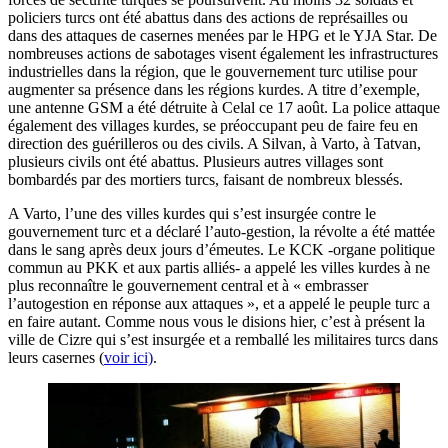
policiers turcs ont été abattus dans des actions de représailles ou
dans des attaques de casernes menées par le HPG et le YJA Star. De
nombreuses actions de sabotages visent également les infrastructures
industrielles dans la région, que le gouvernement turc utilise pour
augmenter sa présence dans les régions kurdes. A titre d’exemple,
une antenne GSM a été détruite à Celal ce 17 août. La police attaque
également des villages kurdes, se préoccupant peu de faire feu en
direction des guérilleros ou des civils. A Silvan, à Varto, à Tatvan,
plusieurs civils ont été abattus. Plusieurs autres villages sont
bombardés par des mortiers turcs, faisant de nombreux blessés.
A Varto, l’une des villes kurdes qui s’est insurgée contre le
gouvernement turc et a déclaré l’auto-gestion, la révolte a été mattée
dans le sang après deux jours d’émeutes. Le KCK -organe politique
commun au PKK et aux partis alliés- a appelé les villes kurdes à ne
plus reconnaître le gouvernement central et à « embrasser
l’autogestion en réponse aux attaques », et a appelé le peuple turc a
en faire autant. Comme nous vous le disions hier, c’est à présent la
ville de Cizre qui s’est insurgée et a remballé les militaires turcs dans
leurs casernes (
voir ici)
.