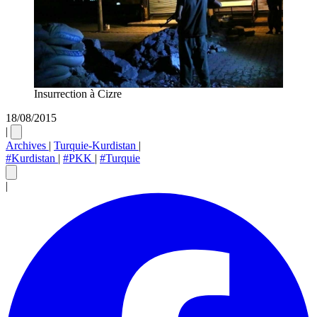
Insurrection à Cizre
18/08/2015
|
Archives
|
Turquie-Kurdistan
|
#Kurdistan
|
#PKK
|
#Turquie
|