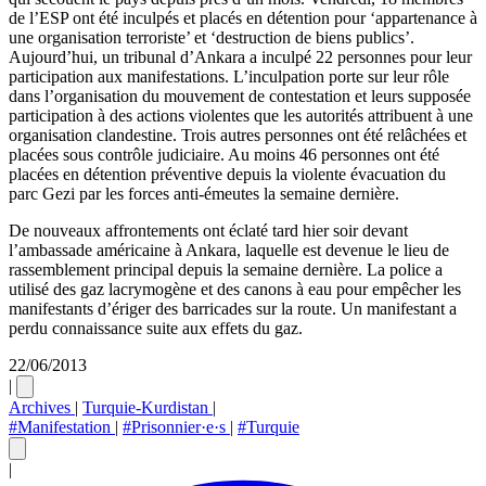
de l’ESP ont été inculpés et placés en détention pour ‘appartenance à
une organisation terroriste’ et ‘destruction de biens publics’.
Aujourd’hui, un tribunal d’Ankara a inculpé 22 personnes pour leur
participation aux manifestations. L’inculpation porte sur leur rôle
dans l’organisation du mouvement de contestation et leurs supposée
participation à des actions violentes que les autorités attribuent à une
organisation clandestine. Trois autres personnes ont été relâchées et
placées sous contrôle judiciaire. Au moins 46 personnes ont été
placées en détention préventive depuis la violente évacuation du
parc Gezi par les forces anti-émeutes la semaine dernière.
De nouveaux affrontements ont éclaté tard hier soir devant
l’ambassade américaine à Ankara, laquelle est devenue le lieu de
rassemblement principal depuis la semaine dernière. La police a
utilisé des gaz lacrymogène et des canons à eau pour empêcher les
manifestants d’ériger des barricades sur la route. Un manifestant a
perdu connaissance suite aux effets du gaz.
22/06/2013
|
Archives
|
Turquie-Kurdistan
|
#Manifestation
|
#Prisonnier·e·s
|
#Turquie
|