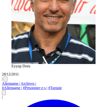
Eyyup Doru
28/12/2011
|
Allemagne
|
Archives
|
#Allemagne
|
#Prisonnier·e·s
|
#Turquie
|