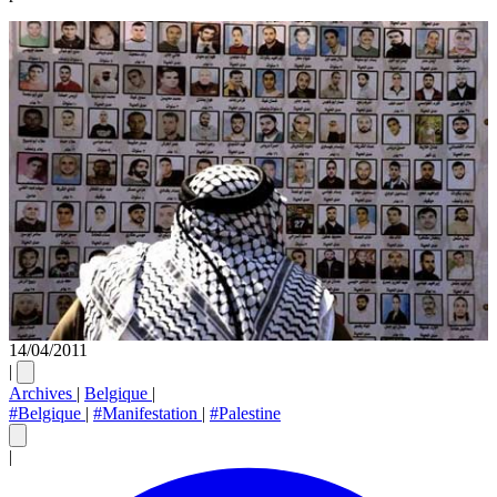
14/04/2011
|
Archives
|
Belgique
|
#Belgique
|
#Manifestation
|
#Palestine
|