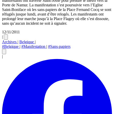
manifestants ont traversé Saint-Josse pour prendre le métro vers la
Porte de Namur. La manifestation s’est poursuivie vers l’Eglise
Saint-Boniface où les sans-papiers de la Place Fernand Cocq se sont
réfugiés jusque lundi, avant d’être relogés. Les manifestants ont
prolongé leur marche jusqu’à la Place Flagey où elle s’est dissoute,
sans qu’aucun incident ne soit à signaler.
12/11/2011
|
Archives
|
Belgique
|
#Belgique
|
#Manifestation
|
#Sans-papiers
|