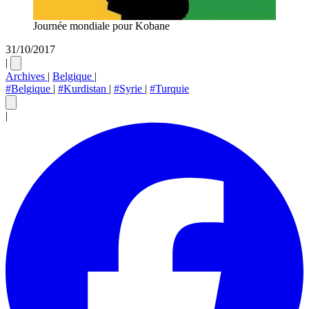
Journée mondiale pour Kobane
31/10/2017
|
Archives
|
Belgique
|
#Belgique
|
#Kurdistan
|
#Syrie
|
#Turquie
|