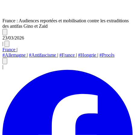
France : Audiences reportées et mobilisation contre les extraditions
des antifas Gino et Zaid
23/03/2026
|
France
|
#Allemagne
|
#Antifascisme
|
#France
|
#Hongrie
|
#Procès
|