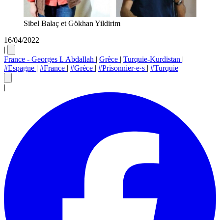
Sibel Balaç et Gökhan Yildirim
16/04/2022
|
France - Georges I. Abdallah
|
Grèce
|
Turquie-Kurdistan
|
#Espagne
|
#France
|
#Grèce
|
#Prisonnier·e·s
|
#Turquie
|