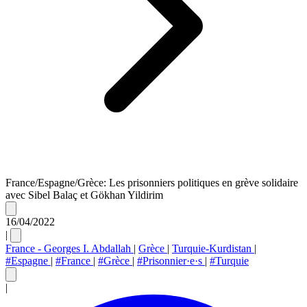
France/Espagne/Grèce: Les prisonniers politiques en grève solidaire
avec Sibel Balaç et Gökhan Yildirim
16/04/2022
|
France - Georges I. Abdallah
|
Grèce
|
Turquie-Kurdistan
|
#Espagne
|
#France
|
#Grèce
|
#Prisonnier·e·s
|
#Turquie
|