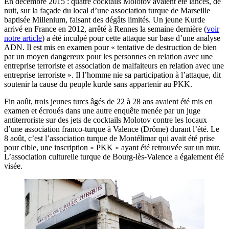
En décembre 2015 : quatre cocktails Molotov avaient été lancés, de
nuit, sur la façade du local d’une association turque de Marseille
baptisée Millenium, faisant des dégâts limités. Un jeune Kurde
arrivé en France en 2012, arrêté à Rennes la semaine dernière (
voir
notre article
) a été inculpé pour cette attaque sur base d’une analyse
ADN. Il est mis en examen pour « tentative de destruction de bien
par un moyen dangereux pour les personnes en relation avec une
entreprise terroriste et association de malfaiteurs en relation avec une
entreprise terroriste ». Il l’homme nie sa participation à l’attaque, dit
soutenir la cause du peuple kurde sans appartenir au PKK.
Fin août, trois jeunes turcs âgés de 22 à 28 ans avaient été mis en
examen et écroués dans une autre enquête menée par un juge
antiterroriste sur des jets de cocktails Molotov contre les locaux
d’une association franco-turque à Valence (Drôme) durant l’été. Le
8 août, c’est l’association turque de Montélimar qui avait été prise
pour cible, une inscription « PKK » ayant été retrouvée sur un mur.
L’association culturelle turque de Bourg-lès-Valence a également été
visée.