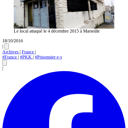
Le local attaqué le 4 décembre 2015 à Marseille
18/10/2016
|
Archives
|
France
|
#France
|
#PKK
|
#Prisonnier·e·s
|