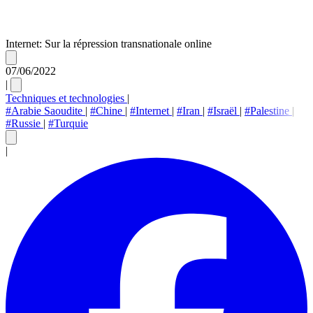
Internet: Sur la répression transnationale online
07/06/2022
|
Techniques et technologies
|
#Arabie Saoudite
|
#Chine
|
#Internet
|
#Iran
|
#Israël
|
#Palestine
|
#Russie
|
#Turquie
|