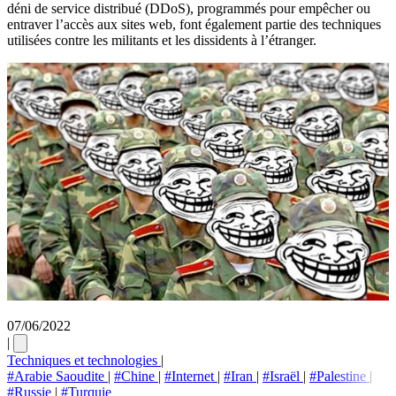
déni de service distribué (DDoS), programmés pour empêcher ou
entraver l’accès aux sites web, font également partie des techniques
utilisées contre les militants et les dissidents à l’étranger.
07/06/2022
|
Techniques et technologies
|
#Arabie Saoudite
|
#Chine
|
#Internet
|
#Iran
|
#Israël
|
#Palestine
|
#Russie
|
#Turquie