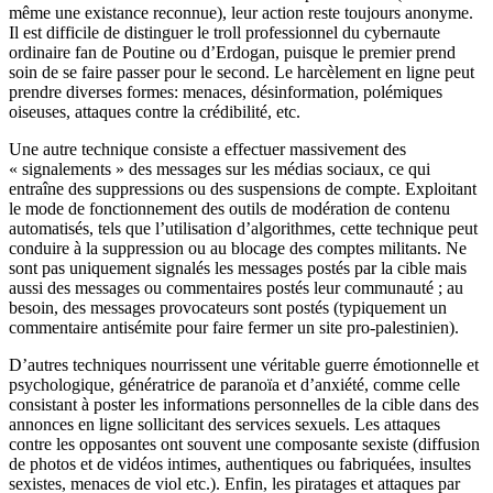
même une existance reconnue), leur action reste toujours anonyme.
Il est difficile de distinguer le troll professionnel du cybernaute
ordinaire fan de Poutine ou d’Erdogan, puisque le premier prend
soin de se faire passer pour le second. Le harcèlement en ligne peut
prendre diverses formes: menaces, désinformation, polémiques
oiseuses, attaques contre la crédibilité, etc.
Une autre technique consiste a effectuer massivement des
« signalements » des messages sur les médias sociaux, ce qui
entraîne des suppressions ou des suspensions de compte. Exploitant
le mode de fonctionnement des outils de modération de contenu
automatisés, tels que l’utilisation d’algorithmes, cette technique peut
conduire à la suppression ou au blocage des comptes militants. Ne
sont pas uniquement signalés les messages postés par la cible mais
aussi des messages ou commentaires postés leur communauté ; au
besoin, des messages provocateurs sont postés (typiquement un
commentaire antisémite pour faire fermer un site pro-palestinien).
D’autres techniques nourrissent une véritable guerre émotionnelle et
psychologique, génératrice de paranoïa et d’anxiété, comme celle
consistant à poster les informations personnelles de la cible dans des
annonces en ligne sollicitant des services sexuels. Les attaques
contre les opposantes ont souvent une composante sexiste (diffusion
de photos et de vidéos intimes, authentiques ou fabriquées, insultes
sexistes, menaces de viol etc.). Enfin, les piratages et attaques par