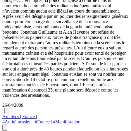
pubs, etc… Peu après, la police française a contrôlé dans un
commerce du centre ville des militants indépendantistes qui
n’avaient commis aucun acte illégal au cours du rassemblement.
Après avoir été désigné par un policier des renseignements généraux
connu pour être chargé de la surveillance de la mouvance
indépendantiste, deux militants de la gauche indépendantiste
bretonne, Jonathan Guillaume et Alan Hayenos ont refusé de
présenter leurs papiers aux forces de police française qui ont très
brutalement matraqué d’autres militants témoins de la scène sous le
regard atterré des personnes présentes. L’un d’entre eux a subi un
traumatisme crânien et a été hospitalisé pour avoir tenté de protéger
un enfant de 9 ans traumatisé par la scène. D’autres personnes ont
été brutalisées et insultées par les policiers. A l’issue de leur garde à
vue qui a duré près de 48 heures pendant laquelle on les a interrogés
sur leur engagement légal, Jonathan et Alan se sont vu notifier une
convocation le 14 octobre prochain pour rébellion. Suite aux
arrestations muclées de 6 personnes, dont 1 blessé, après la
manifestation du samedi 25, une plainte sera déposée contre les
violences des arrestations.
26/04/2009
|
Archives
|
France
|
#Antirépression
|
#France
|
#Manifestation