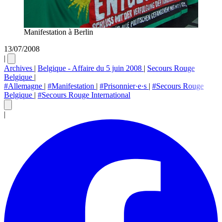
Manifestation à Berlin
13/07/2008
|
Archives
|
Belgique - Affaire du 5 juin 2008
|
Secours Rouge
Belgique
|
#Allemagne
|
#Manifestation
|
#Prisonnier·e·s
|
#Secours Rouge
Belgique
|
#Secours Rouge International
|