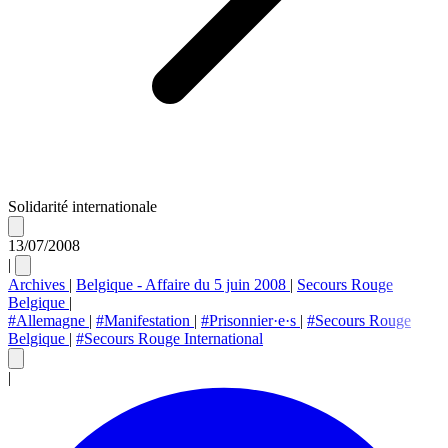
Solidarité internationale
13/07/2008
|
Archives
|
Belgique - Affaire du 5 juin 2008
|
Secours Rouge
Belgique
|
#Allemagne
|
#Manifestation
|
#Prisonnier·e·s
|
#Secours Rouge
Belgique
|
#Secours Rouge International
|