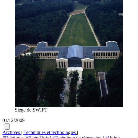
Siège de SWIFT
01/12/2009
|
Archives
|
Techniques et technologies
|
#Belgique
|
#Etats-Unis
|
#Technique de répression
|
#Union-