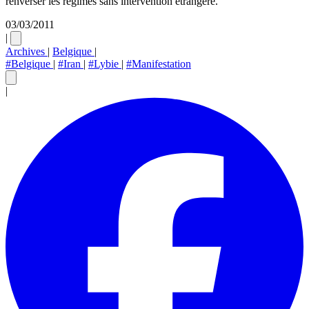
renverser les régimes sans intervention étrangère.
03/03/2011
|
Archives
|
Belgique
|
#Belgique
|
#Iran
|
#Lybie
|
#Manifestation
|