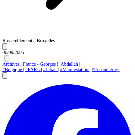
Rassemblement à Bruxelles
06/09/2005
|
Archives
|
France - Georges I. Abdallah
|
#Belgique
|
#FARL
|
#Liban
|
#Manifestation
|
#Prisonnier·e·s
|