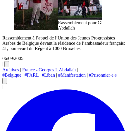
Rassemblement pour GI
Abdallah
Rassemblement à l’appel de l’Union des Jeunes Progressistes
Arabes de Belgique devant la résidence de l’ambassadeur français:
41, boulevard du Régent à 1000 Bruxelles.
06/09/2005
|
Archives
|
France - Georges I. Abdallah
|
#Belgique
|
#FARL
|
#Liban
|
#Manifestation
|
#Prisonnier·e·s
|