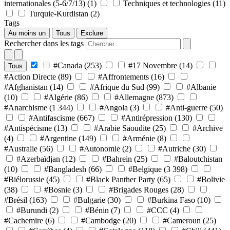
internationales (5-6/7/13)
(1)
Techniques et technologies
(11)
Turquie-Kurdistan
(2)
Tags
Au moins un
Tous
Exclure
Rechercher dans les tags
#Canada
(253)
#17 Novembre
(14)
Tous
#Action Directe
(89)
#Affrontements
(16)
#Afghanistan
(14)
#Afrique du Sud
(99)
#Albanie
(10)
#Algérie
(86)
#Allemagne
(873)
#Anarchisme
(1 344)
#Angola
(3)
#Anti-guerre
(50)
#Antifascisme
(667)
#Antirépression
(130)
#Antispécisme
(13)
#Arabie Saoudite
(25)
#Archive
(4)
#Argentine
(149)
#Arménie
(8)
#Australie
(56)
#Autonomie
(2)
#Autriche
(30)
#Azerbaïdjan
(12)
#Bahrein
(25)
#Baloutchistan
(10)
#Bangladesh
(66)
#Belgique
(3 398)
#Biélorussie
(45)
#Black Panther Party
(65)
#Bolivie
(38)
#Bosnie
(3)
#Brigades Rouges
(28)
#Brésil
(163)
#Bulgarie
(30)
#Burkina Faso
(10)
#Burundi
(2)
#Bénin
(7)
#CCC
(4)
#Cachemire
(6)
#Cambodge
(20)
#Cameroun
(25)