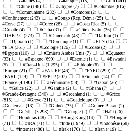
#Caraïbes
(4)
#Catalogne
(118)
#Chili
(441)
#Chine
(148)
#Chypre
(7)
#Colombie
(816)
#Communisme
(282)
#Comores
(2)
#Confinement
(243)
#Congo (Rép. Dém.)
(25)
#Corse
(27)
#Corée
(28)
#Costa Rica
(5)
#Croatie
(4)
#Cuba
(31)
#Côte d'Ivoire
(26)
#DHKP-C
(273)
#Danemark
(43)
#Darfour
(1)
#Djibouti
(1)
#Dominique
(1)
#ELN
(15)
#ETA
(361)
#Ecologie
(126)
#Ecosse
(2)
#Egypte
(110)
#Emirats Arabes Unis
(7)
#Equateur
(33)
#Espagne
(699)
#Estonie
(1)
#Eswatini
(5)
#Etats-Unis
(1 295)
#Ethiopie
(6)
#Europe
(21)
#FAI-IRF
(46)
#FARC
(299)
#FARL
(129)
#FPLP
(207)
#Finlande
(14)
#France
(4 190)
#Féminisme
(58)
#Gabon
(26)
#Galice
(22)
#Gambie
(2)
#Ghana
(7)
#Grande-Bretagne
(340)
#Groenland
(1)
#Grèce
(815)
#Grève
(211)
#Guadeloupe
(9)
#Guatemala
(18)
#Guinée
(35)
#Guinée Bissau
(2)
#Guérilla
(3 298)
#Géorgie
(2)
#Haïti
(26)
#Honduras
(48)
#Hong-Kong
(14)
#Hongrie
(71)
#IRA
(71)
#Inde
(1 949)
#Indonésie
(68)
#Internet
(488)
#Irak
(176)
#Iran
(419)