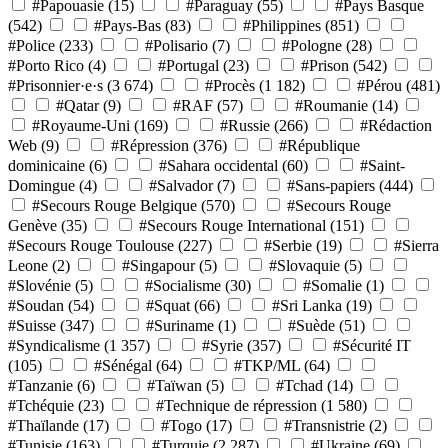
#Papouasie
(15)
#Paraguay
(55)
#Pays Basque
(542)
#Pays-Bas
(83)
#Philippines
(851)
#Police
(233)
#Polisario
(7)
#Pologne
(28)
#Porto Rico
(4)
#Portugal
(23)
#Prison
(542)
#Prisonnier·e·s
(3 674)
#Procès
(1 182)
#Pérou
(481)
#Qatar
(9)
#RAF
(57)
#Roumanie
(14)
#Royaume-Uni
(169)
#Russie
(266)
#Rédaction
Web
(9)
#Répression
(376)
#République
dominicaine
(6)
#Sahara occidental
(60)
#Saint-
Domingue
(4)
#Salvador
(7)
#Sans-papiers
(444)
#Secours Rouge Belgique
(570)
#Secours Rouge
Genève
(35)
#Secours Rouge International
(151)
#Secours Rouge Toulouse
(227)
#Serbie
(19)
#Sierra
Leone
(2)
#Singapour
(5)
#Slovaquie
(5)
#Slovénie
(5)
#Socialisme
(30)
#Somalie
(1)
#Soudan
(54)
#Squat
(66)
#Sri Lanka
(19)
#Suisse
(347)
#Suriname
(1)
#Suède
(51)
#Syndicalisme
(1 357)
#Syrie
(357)
#Sécurité IT
(105)
#Sénégal
(64)
#TKP/ML
(64)
#Tanzanie
(6)
#Taïwan
(5)
#Tchad
(14)
#Tchéquie
(23)
#Technique de répression
(1 580)
#Thaïlande
(17)
#Togo
(17)
#Transnistrie
(2)
#Tunisie
(163)
#Turquie
(2 287)
#Ukraine
(69)