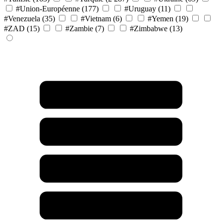
#Union-Européenne
(177)
#Uruguay
(11)
#Venezuela
(35)
#Vietnam
(6)
#Yemen
(19)
#ZAD
(15)
#Zambie
(7)
#Zimbabwe
(13)