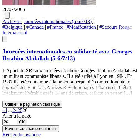
28/07/2005
|
Archives
|
Journées internationales (5-6/7/13)
|
#Belgique
|
#Canada
|
#France
|
#Manifestation
|
#Secours Rouge
International
Journées internationales en solidarité avec Georges
Ibrahim Abdallah (5-6/7/13)
1.Appel du SRI aux journées d’action Georges Ibrahim Abdallah est
un militant communiste libanais. Il a été arrêté à Lyon en 1984. En
1987 il a été condamné à la prison à perpétuité comme fondateur
supposé des Fractions Armées Révolutionaires Libanaises. Il était
légalement libérable après 14 ans de prison, et il est en prison […]
Utiliser la pagination classique
«
1
…
24
25
26
Aller à la page
OK
Revenir au chargement infini
Recherche avancée