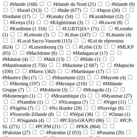
#Irlande
(168)
#Irlande du Nord
(21)
#Islande
(9)
#Israël
(313)
#Italie
(677)
#Japon
(20)
#Jordanie
(17)
#Kanaky
(54)
#Kazakhstan
(12)
#Kenya
(51)
#Kirghizistan
(3)
#Koweit
(8)
#Kurdistan
(1 316)
#LGBTQIA+
(71)
#Lesotho
(1)
#Lettonie
(3)
#Liban
(247)
#Lituanie
(4)
#Local Sacco-Vanzetti
(115)
#Loi de répression
(624)
#Luxembourg
(3)
#Lybie
(13)
#MLKP
(65)
#Macédoine
(6)
#Madagascar
(17)
#Malaisie
(4)
#Mali
(13)
#Malte
(1)
#Manifestation
(5 756)
#Maoïsme
(2 687)
#Mapuche
(100)
#Maroc
(362)
#Martinique
(17)
#Maurice (île)
(7)
#Mauritanie
(22)
#Mayotte
(4)
#Meeting
(197)
#Mexique
(216)
#Militante
Gruppe
(7)
#Moldavie
(3)
#Mongolie
(1)
#Montenegro
(1)
#Mozambique
(1)
#Myanmar
(27)
#Namibie
(1)
#Nicaragua
(7)
#Niger
(11)
#Nigéria
(7)
#No Border
(29)
#Norvège
(6)
#Nouvelle-Zélande
(8)
#Népal
(38)
#Oman
(1)
#Ouganda
(4)
#PCE(r)-GRAPO
(86)
#PCP-
SL
(271)
#PCPM
(21)
#PKK
(864)
#Pakistan
(27)
#Palestine
(2 053)
#Panama
(20)