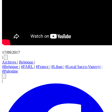
17/09/2017
|
Archives
|
Belgique
|
#Belgique
|
#FARL
|
#France
|
#Liban
|
#Local Sacco-Vanzetti
|
#Palestine
|