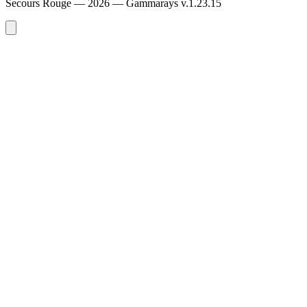
Secours Rouge — 2026 —
Gammarays v.1.23.15