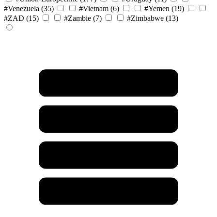
#Venezuela
(35)
#Vietnam
(6)
#Yemen
(19)
#ZAD
(15)
#Zambie
(7)
#Zimbabwe
(13)