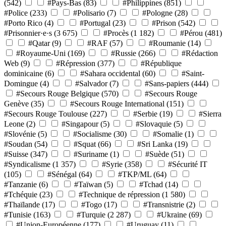
(542)
#Pays-Bas
(83)
#Philippines
(851)
#Police
(233)
#Polisario
(7)
#Pologne
(28)
#Porto Rico
(4)
#Portugal
(23)
#Prison
(542)
#Prisonnier·e·s
(3 675)
#Procès
(1 182)
#Pérou
(481)
#Qatar
(9)
#RAF
(57)
#Roumanie
(14)
#Royaume-Uni
(169)
#Russie
(266)
#Rédaction
Web
(9)
#Répression
(377)
#République
dominicaine
(6)
#Sahara occidental
(60)
#Saint-
Domingue
(4)
#Salvador
(7)
#Sans-papiers
(444)
#Secours Rouge Belgique
(570)
#Secours Rouge
Genève
(35)
#Secours Rouge International
(151)
#Secours Rouge Toulouse
(227)
#Serbie
(19)
#Sierra
Leone
(2)
#Singapour
(5)
#Slovaquie
(5)
#Slovénie
(5)
#Socialisme
(30)
#Somalie
(1)
#Soudan
(54)
#Squat
(66)
#Sri Lanka
(19)
#Suisse
(347)
#Suriname
(1)
#Suède
(51)
#Syndicalisme
(1 357)
#Syrie
(358)
#Sécurité IT
(105)
#Sénégal
(64)
#TKP/ML
(64)
#Tanzanie
(6)
#Taïwan
(5)
#Tchad
(14)
#Tchéquie
(23)
#Technique de répression
(1 580)
#Thaïlande
(17)
#Togo
(17)
#Transnistrie
(2)
#Tunisie
(163)
#Turquie
(2 287)
#Ukraine
(69)
#Union-Européenne
(177)
#Uruguay
(11)