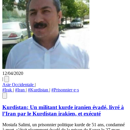
12/04/2020
|
Asie Occidentale
|
#Irak
|
#Iran
|
#Kurdistan
|
#Prisonnier·e·s
Kurdistan: Un militant kurde iranien évadé, livré à
l’Iran par le Kurdistan irakien, et exécuté
Mostafa Salimi, un prisonnier politique kurde de 51 ans, condamné
à mort, s’était récemment évadé de la prison de Saqez le 27 mars