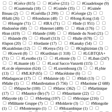
#Grèce
(815)
#Grève
(211)
#Guadeloupe
(9)
#Guatemala
(18)
#Guinée
(35)
#Guinée
Bissau
(2)
#Guérilla
(3 299)
#Géorgie
(2)
#Haïti
(26)
#Honduras
(48)
#Hong-Kong
(14)
#Hongrie
(71)
#IRA
(71)
#Inde
(1 951)
#Indonésie
(68)
#Internet
(489)
#Irak
(176)
#Iran
(419)
#Irlande
(168)
#Irlande du Nord
(21)
#Islande
(9)
#Israël
(313)
#Italie
(678)
#Japon
(20)
#Jordanie
(17)
#Kanaky
(54)
#Kazakhstan
(12)
#Kenya
(51)
#Kirghizistan
(3)
#Koweit
(8)
#Kurdistan
(1 318)
#LGBTQIA+
(71)
#Lesotho
(1)
#Lettonie
(3)
#Liban
(247)
#Lituanie
(4)
#Local Sacco-Vanzetti
(115)
#Loi de répression
(624)
#Luxembourg
(3)
#Lybie
(13)
#MLKP
(65)
#Macédoine
(6)
#Madagascar
(17)
#Malaisie
(4)
#Mali
(13)
#Malte
(1)
#Manifestation
(5 756)
#Maoïsme
(2 688)
#Mapuche
(100)
#Maroc
(362)
#Martinique
(17)
#Maurice (île)
(7)
#Mauritanie
(22)
#Mayotte
(4)
#Meeting
(197)
#Mexique
(216)
#Militante Gruppe
(7)
#Moldavie
(3)
#Mongolie
(1)
#Montenegro
(1)
#Mozambique
(1)