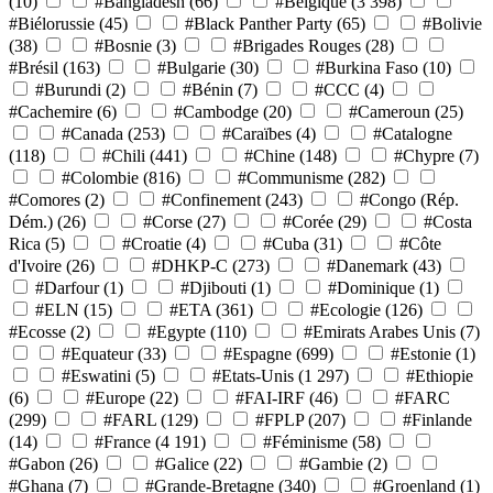
(10)
#Bangladesh
(66)
#Belgique
(3 398)
#Biélorussie
(45)
#Black Panther Party
(65)
#Bolivie
(38)
#Bosnie
(3)
#Brigades Rouges
(28)
#Brésil
(163)
#Bulgarie
(30)
#Burkina Faso
(10)
#Burundi
(2)
#Bénin
(7)
#CCC
(4)
#Cachemire
(6)
#Cambodge
(20)
#Cameroun
(25)
#Canada
(253)
#Caraïbes
(4)
#Catalogne
(118)
#Chili
(441)
#Chine
(148)
#Chypre
(7)
#Colombie
(816)
#Communisme
(282)
#Comores
(2)
#Confinement
(243)
#Congo (Rép.
Dém.)
(26)
#Corse
(27)
#Corée
(29)
#Costa
Rica
(5)
#Croatie
(4)
#Cuba
(31)
#Côte
d'Ivoire
(26)
#DHKP-C
(273)
#Danemark
(43)
#Darfour
(1)
#Djibouti
(1)
#Dominique
(1)
#ELN
(15)
#ETA
(361)
#Ecologie
(126)
#Ecosse
(2)
#Egypte
(110)
#Emirats Arabes Unis
(7)
#Equateur
(33)
#Espagne
(699)
#Estonie
(1)
#Eswatini
(5)
#Etats-Unis
(1 297)
#Ethiopie
(6)
#Europe
(22)
#FAI-IRF
(46)
#FARC
(299)
#FARL
(129)
#FPLP
(207)
#Finlande
(14)
#France
(4 191)
#Féminisme
(58)
#Gabon
(26)
#Galice
(22)
#Gambie
(2)
#Ghana
(7)
#Grande-Bretagne
(340)
#Groenland
(1)