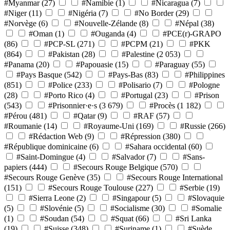
#Myanmar
(27)
#Namibie
(1)
#Nicaragua
(7)
#Niger
(11)
#Nigéria
(7)
#No Border
(29)
#Norvège
(6)
#Nouvelle-Zélande
(8)
#Népal
(38)
#Oman
(1)
#Ouganda
(4)
#PCE(r)-GRAPO
(86)
#PCP-SL
(271)
#PCPM
(21)
#PKK
(864)
#Pakistan
(28)
#Palestine
(2 053)
#Panama
(20)
#Papouasie
(15)
#Paraguay
(55)
#Pays Basque
(542)
#Pays-Bas
(83)
#Philippines
(851)
#Police
(233)
#Polisario
(7)
#Pologne
(28)
#Porto Rico
(4)
#Portugal
(23)
#Prison
(543)
#Prisonnier·e·s
(3 679)
#Procès
(1 182)
#Pérou
(481)
#Qatar
(9)
#RAF
(57)
#Roumanie
(14)
#Royaume-Uni
(169)
#Russie
(266)
#Rédaction Web
(9)
#Répression
(380)
#République dominicaine
(6)
#Sahara occidental
(60)
#Saint-Domingue
(4)
#Salvador
(7)
#Sans-
papiers
(444)
#Secours Rouge Belgique
(570)
#Secours Rouge Genève
(35)
#Secours Rouge International
(151)
#Secours Rouge Toulouse
(227)
#Serbie
(19)
#Sierra Leone
(2)
#Singapour
(5)
#Slovaquie
(5)
#Slovénie
(5)
#Socialisme
(30)
#Somalie
(1)
#Soudan
(54)
#Squat
(66)
#Sri Lanka
(19)
#Suisse
(348)
#Suriname
(1)
#Suède