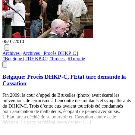
06/01/2010
|
Archives
|
Archives - Procès DHKP-C
|
#Belgique
|
#DHKP-C
|
#Procès
|
#Turquie
Belgique: Procès DHKP-C, l’Etat turc demande la
Cassation
Fin 2009, la cour d’appel de Bruxelles (photo) avait écarté les
préventions de terrorisme à l’encontre des militants et sympathisants
du DHKP-C. Trois d’entre eux avaient toutefois été condamnés
pour association de malfaiteurs, écopant de peines avec sursis.
L’Etat turc a décidé de se pourvoir en Cassation contre cette
décision. Le parquet fédéral devra décider […]