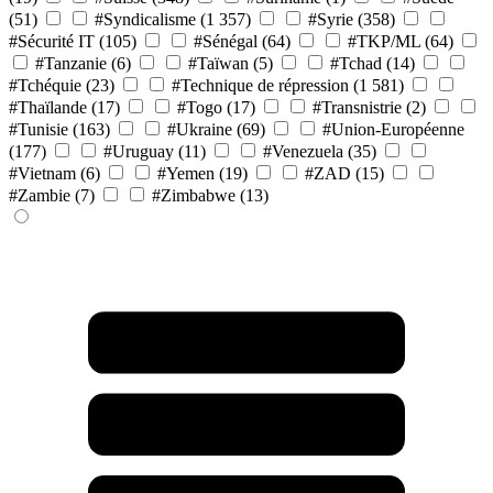
(51)
#Syndicalisme
(1 357)
#Syrie
(358)
#Sécurité IT
(105)
#Sénégal
(64)
#TKP/ML
(64)
#Tanzanie
(6)
#Taïwan
(5)
#Tchad
(14)
#Tchéquie
(23)
#Technique de répression
(1 581)
#Thaïlande
(17)
#Togo
(17)
#Transnistrie
(2)
#Tunisie
(163)
#Ukraine
(69)
#Union-Européenne
(177)
#Uruguay
(11)
#Venezuela
(35)
#Vietnam
(6)
#Yemen
(19)
#ZAD
(15)
#Zambie
(7)
#Zimbabwe
(13)