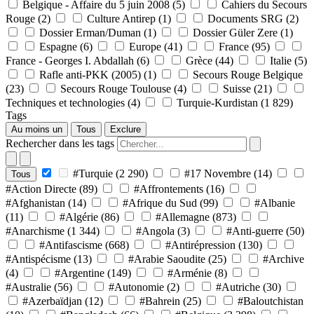
Belgique - Affaire du 5 juin 2008
(5)
Cahiers du Secours
Rouge
(2)
Culture Antirep
(1)
Documents SRG
(2)
Dossier Erman/Duman
(1)
Dossier Güler Zere
(1)
Espagne
(6)
Europe
(41)
France
(95)
France - Georges I. Abdallah
(6)
Grèce
(44)
Italie
(5)
Rafle anti-PKK (2005)
(1)
Secours Rouge Belgique
(23)
Secours Rouge Toulouse
(4)
Suisse
(21)
Techniques et technologies
(4)
Turquie-Kurdistan
(1 829)
Tags
Au moins un
Tous
Exclure
Rechercher dans les tags
#Turquie
(2 290)
#17 Novembre
(14)
Tous
#Action Directe
(89)
#Affrontements
(16)
#Afghanistan
(14)
#Afrique du Sud
(99)
#Albanie
(11)
#Algérie
(86)
#Allemagne
(873)
#Anarchisme
(1 344)
#Angola
(3)
#Anti-guerre
(50)
#Antifascisme
(668)
#Antirépression
(130)
#Antispécisme
(13)
#Arabie Saoudite
(25)
#Archive
(4)
#Argentine
(149)
#Arménie
(8)
#Australie
(56)
#Autonomie
(2)
#Autriche
(30)
#Azerbaïdjan
(12)
#Bahrein
(25)
#Baloutchistan