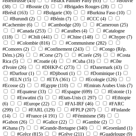
#Biélorussie
(45)
#Black Panther Party
(65)
#Bolivie
(38)
#Bosnie
(3)
#Brigades Rouges
(28)
#Brésil
(163)
#Bulgarie
(30)
#Burkina Faso
(10)
#Burundi
(2)
#Bénin
(7)
#CCC
(4)
#Cachemire
(6)
#Cambodge
(20)
#Cameroun
(25)
#Canada
(253)
#Caraïbes
(4)
#Catalogne
(118)
#Chili
(441)
#Chine
(148)
#Chypre
(7)
#Colombie
(816)
#Communisme
(282)
#Comores
(2)
#Confinement
(243)
#Congo (Rép.
Dém.)
(26)
#Corse
(27)
#Corée
(29)
#Costa
Rica
(5)
#Croatie
(4)
#Cuba
(31)
#Côte
d'Ivoire
(26)
#DHKP-C
(273)
#Danemark
(43)
#Darfour
(1)
#Djibouti
(1)
#Dominique
(1)
#ELN
(15)
#ETA
(361)
#Ecologie
(126)
#Ecosse
(2)
#Egypte
(110)
#Emirats Arabes Unis
(7)
#Equateur
(33)
#Espagne
(699)
#Estonie
(1)
#Eswatini
(5)
#Etats-Unis
(1 297)
#Ethiopie
(6)
#Europe
(22)
#FAI-IRF
(46)
#FARC
(299)
#FARL
(129)
#FPLP
(207)
#Finlande
(14)
#France
(4 191)
#Féminisme
(58)
#Gabon
(26)
#Galice
(22)
#Gambie
(2)
#Ghana
(7)
#Grande-Bretagne
(340)
#Groenland
(1)
#Grèce
(815)
#Grève
(211)
#Guadeloupe
(9)