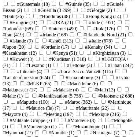
#Guatemala
(18)
#Guinée
(35)
#Guinée
Bissau
(2)
#Guérilla
(3 299)
#Géorgie
(2)
#Haïti
(26)
#Honduras
(48)
#Hong-Kong
(14)
#Hongrie
(71)
#IRA
(71)
#Inde
(1 951)
#Indonésie
(68)
#Internet
(490)
#Irak
(176)
#Iran
(419)
#Irlande
(168)
#Irlande du Nord
(21)
#Islande
(9)
#Israël
(313)
#Italie
(678)
#Japon
(20)
#Jordanie
(17)
#Kanaky
(54)
#Kazakhstan
(12)
#Kenya
(51)
#Kirghizistan
(3)
#Koweit
(8)
#Kurdistan
(1 318)
#LGBTQIA+
(71)
#Lesotho
(1)
#Lettonie
(3)
#Liban
(247)
#Lituanie
(4)
#Local Sacco-Vanzetti
(115)
#Loi de répression
(624)
#Luxembourg
(3)
#Lybie
(13)
#MLKP
(65)
#Macédoine
(6)
#Madagascar
(17)
#Malaisie
(4)
#Mali
(13)
#Malte
(1)
#Manifestation
(5 756)
#Maoïsme
(2 688)
#Mapuche
(100)
#Maroc
(362)
#Martinique
(17)
#Maurice (île)
(7)
#Mauritanie
(22)
#Mayotte
(4)
#Meeting
(197)
#Mexique
(216)
#Militante Gruppe
(7)
#Moldavie
(3)
#Mongolie
(1)
#Montenegro
(1)
#Mozambique
(1)
#Myanmar
(27)
#Namibie
(1)
#Nicaragua
(7)