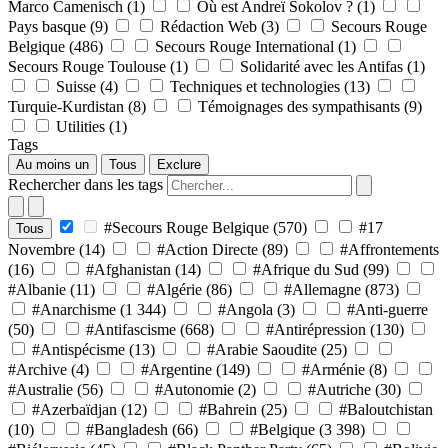
Marco Camenisch
(1)
Où est Andreï Sokolov ?
(1)
Pays basque
(9)
Rédaction Web
(3)
Secours Rouge
Belgique
(486)
Secours Rouge International
(1)
Secours Rouge Toulouse
(1)
Solidarité avec les Antifas
(1)
Suisse
(4)
Techniques et technologies
(13)
Turquie-Kurdistan
(8)
Témoignages des sympathisants
(9)
Utilities
(1)
Tags
Au moins un
Tous
Exclure
Rechercher dans les tags
#Secours Rouge Belgique
(570)
#17
Tous
Novembre
(14)
#Action Directe
(89)
#Affrontements
(16)
#Afghanistan
(14)
#Afrique du Sud
(99)
#Albanie
(11)
#Algérie
(86)
#Allemagne
(873)
#Anarchisme
(1 344)
#Angola
(3)
#Anti-guerre
(50)
#Antifascisme
(668)
#Antirépression
(130)
#Antispécisme
(13)
#Arabie Saoudite
(25)
#Archive
(4)
#Argentine
(149)
#Arménie
(8)
#Australie
(56)
#Autonomie
(2)
#Autriche
(30)
#Azerbaïdjan
(12)
#Bahrein
(25)
#Baloutchistan
(10)
#Bangladesh
(66)
#Belgique
(3 398)