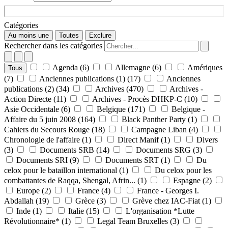
Catégories
Au moins une
Toutes
Exclure
Rechercher dans les catégories
Agenda
(6)
Allemagne
(6)
Amériques
Tous
(7)
Anciennes publications (1)
(17)
Anciennes
publications (2)
(34)
Archives
(470)
Archives -
Action Directe
(11)
Archives - Procès DHKP-C
(10)
Asie Occidentale
(6)
Belgique
(171)
Belgique -
Affaire du 5 juin 2008
(164)
Black Panther Party
(1)
Cahiers du Secours Rouge
(18)
Campagne Liban
(4)
Chronologie de l'affaire
(1)
Direct Manif
(1)
Divers
(3)
Documents SRB
(14)
Documents SRG
(3)
Documents SRI
(9)
Documents SRT
(1)
Du
celox pour le bataillon international
(1)
Du celox pour les
combattantes de Raqqa, Shengal, Afrin...
(1)
Espagne
(2)
Europe
(2)
France
(4)
France - Georges I.
Abdallah
(19)
Grèce
(3)
Grève chez IAC-Fiat
(1)
Inde
(1)
Italie
(15)
L'organisation *Lutte
Révolutionnaire*
(1)
Legal Team Bruxelles
(3)