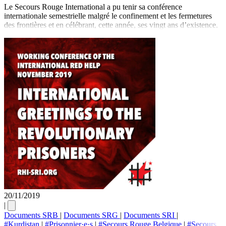
Le Secours Rouge International a pu tenir sa conférence
internationale semestrielle malgré le confinement et les fermetures
des frontières et en célébrant, cette année, ses vingt ans d’existence.
20/11/2019
|
Documents SRB
|
Documents SRG
|
Documents SRI
|
#Kurdistan
|
#Prisonnier·e·s
|
#Secours Rouge Belgique
|
#Secours