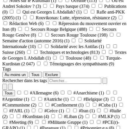
Notes sur le Kurdistan
(1)
Océanie
(113)
Où est
Andreï Sokolov ?
(3)
Pays basque
(374)
Publications
(0)
Qui est Georges I. Abdallah?
(1)
Rafle anti-PKK
(2005)
(1)
Rouvikonas: Lutte, répression, résistance
(2)
Rédaction Web
(6)
Répression du mouvement ouvrier en
Iran
(8)
Secours Rouge Belgique
(488)
Secours
Rouge Genève
(8)
Secours Rouge Toulouse
(198)
Semaine d'action (automne 2016)
(1)
Solidarité
Internationale
(10)
Solidarité avec les Antifas
(1)
Suisse
(260)
Techniques et technologies
(813)
Textes
de Georges I. Abdallah
(1)
Toulouse
(48)
Turquie-
Kurdistan
(2 047)
Témoignages des sympathisants
(9)
Tags
Au moins un
Tous
Exclure
Rechercher dans les tags
#Allemagne
(6)
#Anarchisme
(1)
Tous
#Argentine
(1)
#Autriche
(1)
#Belgique
(3)
#Communisme
(2)
#Confinement
(1)
#Cuba
(1)
#FARL
(1)
#Grèce
(1)
#Iran
(1)
#Italie
(2)
#Kurdistan
(4)
#Liban
(2)
#MLKP
(1)
#Meeting
(9)
#Militante Gruppe
(1)
#PCE(r)-
GRAPO
(1)
#Paraguay
(1)
#Prisonnier·e·s
(8)