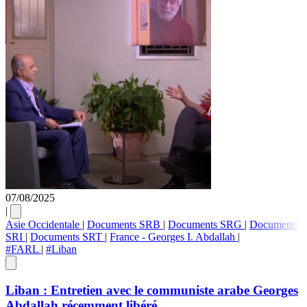
07/08/2025
|
Asie Occidentale
|
Documents SRB
|
Documents SRG
|
Documents
SRI
|
Documents SRT
|
France - Georges I. Abdallah
|
#FARL
|
#Liban
Liban : Entretien avec le communiste arabe Georges
Abdallah récemment libéré