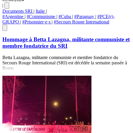
|
Documents SRI
|
Italie
|
#Argentine
|
#Communisme
|
#Cuba
|
#Paraguay
|
#PCE(r)-
GRAPO
|
#Prisonnier·e·s
|
#Secours Rouge International
Hommage à Betta Lazagna, militante communiste et
membre fondatrice du SRI
Betta Lazagna, militante communiste et membre fondatrice du
Secours Rouge International (SRI) est décédée la semaine passée à
Rome.