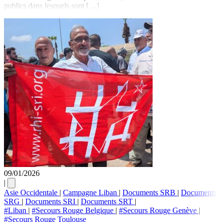
publics dans lesquels sont […]
09/01/2026
|
Asie Occidentale
|
Campagne Liban
|
Documents SRB
|
Documents
SRG
|
Documents SRI
|
Documents SRT
|
#Liban
|
#Secours Rouge Belgique
|
#Secours Rouge Genève
|
#Secours Rouge Toulouse