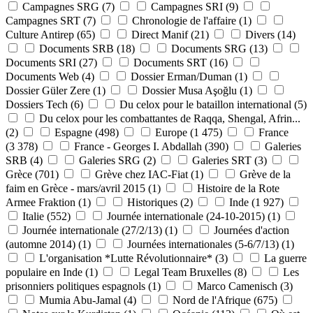
Campagnes SRG
(7)
Campagnes SRI
(9)
Campagnes SRT
(7)
Chronologie de l'affaire
(1)
Culture Antirep
(65)
Direct Manif
(21)
Divers
(14)
Documents SRB
(18)
Documents SRG
(13)
Documents SRI
(27)
Documents SRT
(16)
Documents Web
(4)
Dossier Erman/Duman
(1)
Dossier Güler Zere
(1)
Dossier Musa Aşoğlu
(1)
Dossiers Tech
(6)
Du celox pour le bataillon international
(5)
Du celox pour les combattantes de Raqqa, Shengal, Afrin...
(2)
Espagne
(498)
Europe
(1 475)
France
(3 378)
France - Georges I. Abdallah
(390)
Galeries
SRB
(4)
Galeries SRG
(2)
Galeries SRT
(3)
Grèce
(701)
Grève chez IAC-Fiat
(1)
Grève de la
faim en Grèce - mars/avril 2015
(1)
Histoire de la Rote
Armee Fraktion
(1)
Historiques
(2)
Inde
(1 927)
Italie
(552)
Journée internationale (24-10-2015)
(1)
Journée internationale (27/2/13)
(1)
Journées d'action
(automne 2014)
(1)
Journées internationales (5-6/7/13)
(1)
L'organisation *Lutte Révolutionnaire*
(3)
La guerre
populaire en Inde
(1)
Legal Team Bruxelles
(8)
Les
prisonniers politiques espagnols
(1)
Marco Camenisch
(3)
Mumia Abu-Jamal
(4)
Nord de l'Afrique
(675)