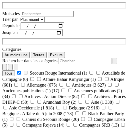
Mots-clés
Trier par
Depuis le
Jusqu'au
Catégories
Au moins une
Toutes
Exclure
Rechercher dans les catégories
Secours Rouge International
(1)
Actualités de
Tous
Campagne
(0)
Affaire Bahar Kimyongür
(1)
Afrique
(601)
Allemagne
(675)
Amériques
(3 627)
Anciennes publications (1)
(17)
Anciennes publications (2)
(34)
Archives - Action Directe
(82)
Archives - Procès
DHKP-C
(58)
Arundhati Roy
(2)
Asie
(1 338)
Asie Occidentale
(1 818)
Belgique
(2 916)
Belgique - Affaire du 5 juin 2008
(178)
Black Panther Party
(1)
Cahiers du Secours Rouge
(20)
Campagne Liban
(5)
Campagne Rojava
(14)
Campagnes SRB
(13)