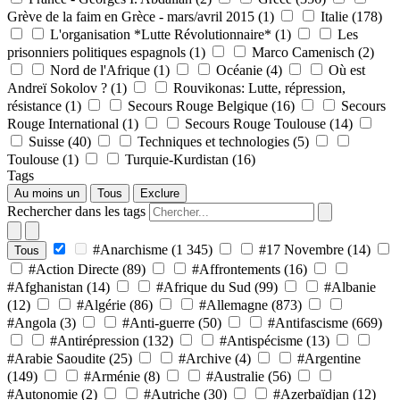
Grève de la faim en Grèce - mars/avril 2015
(1)
Italie
(178)
L'organisation *Lutte Révolutionnaire*
(1)
Les
prisonniers politiques espagnols
(1)
Marco Camenisch
(2)
Nord de l'Afrique
(1)
Océanie
(4)
Où est
Andreï Sokolov ?
(1)
Rouvikonas: Lutte, répression,
résistance
(1)
Secours Rouge Belgique
(16)
Secours
Rouge International
(1)
Secours Rouge Toulouse
(14)
Suisse
(40)
Techniques et technologies
(5)
Toulouse
(1)
Turquie-Kurdistan
(16)
Tags
Au moins un
Tous
Exclure
Rechercher dans les tags
#Anarchisme
(1 345)
#17 Novembre
(14)
Tous
#Action Directe
(89)
#Affrontements
(16)
#Afghanistan
(14)
#Afrique du Sud
(99)
#Albanie
(12)
#Algérie
(86)
#Allemagne
(873)
#Angola
(3)
#Anti-guerre
(50)
#Antifascisme
(669)
#Antirépression
(132)
#Antispécisme
(13)
#Arabie Saoudite
(25)
#Archive
(4)
#Argentine
(149)
#Arménie
(8)
#Australie
(56)
#Autonomie
(2)
#Autriche
(30)
#Azerbaïdjan
(12)