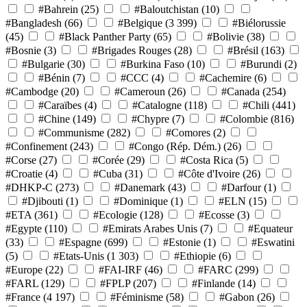
#Bahrein
(25)
#Baloutchistan
(10)
#Bangladesh
(66)
#Belgique
(3 399)
#Biélorussie
(45)
#Black Panther Party
(65)
#Bolivie
(38)
#Bosnie
(3)
#Brigades Rouges
(28)
#Brésil
(163)
#Bulgarie
(30)
#Burkina Faso
(10)
#Burundi
(2)
#Bénin
(7)
#CCC
(4)
#Cachemire
(6)
#Cambodge
(20)
#Cameroun
(26)
#Canada
(254)
#Caraïbes
(4)
#Catalogne
(118)
#Chili
(441)
#Chine
(149)
#Chypre
(7)
#Colombie
(816)
#Communisme
(282)
#Comores
(2)
#Confinement
(243)
#Congo (Rép. Dém.)
(26)
#Corse
(27)
#Corée
(29)
#Costa Rica
(5)
#Croatie
(4)
#Cuba
(31)
#Côte d'Ivoire
(26)
#DHKP-C
(273)
#Danemark
(43)
#Darfour
(1)
#Djibouti
(1)
#Dominique
(1)
#ELN
(15)
#ETA
(361)
#Ecologie
(128)
#Ecosse
(3)
#Egypte
(110)
#Emirats Arabes Unis
(7)
#Equateur
(33)
#Espagne
(699)
#Estonie
(1)
#Eswatini
(5)
#Etats-Unis
(1 303)
#Ethiopie
(6)
#Europe
(22)
#FAI-IRF
(46)
#FARC
(299)
#FARL
(129)
#FPLP
(207)
#Finlande
(14)
#France
(4 197)
#Féminisme
(58)
#Gabon
(26)