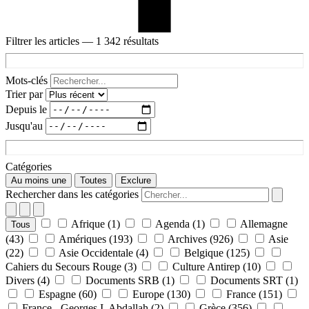
Filtrer les articles
— 1 342 résultats
Mots-clés
Trier par
Depuis le
Jusqu'au
Catégories
Au moins une
Toutes
Exclure
Rechercher dans les catégories
Afrique
(1)
Agenda
(1)
Allemagne
Tous
(43)
Amériques
(193)
Archives
(926)
Asie
(22)
Asie Occidentale
(4)
Belgique
(125)
Cahiers du Secours Rouge
(3)
Culture Antirep
(10)
Divers
(4)
Documents SRB
(1)
Documents SRT
(1)
Espagne
(60)
Europe
(130)
France
(151)
France - Georges I. Abdallah
(2)
Grèce
(356)