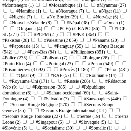
#Montenegro
(1)
#Mozambique
(1)
#Myanmar
(27)
#Namibie
(1)
#Nicaragua
(7)
#Niger
(11)
#Nigéria
(7)
#No Border
(29)
#Norvège
(6)
#Nouvelle-Zélande
(8)
#Népal
(38)
#Oman
(1)
#Ouganda
(4)
#PCE(r)-GRAPO
(86)
#PCP-
SL
(271)
#PCPM
(21)
#PKK
(864)
#Pakistan
(28)
#Palestine
(2 059)
#Panama
(20)
#Papouasie
(15)
#Paraguay
(55)
#Pays Basque
(542)
#Pays-Bas
(84)
#Philippines
(851)
#Police
(235)
#Polisario
(7)
#Pologne
(28)
#Porto Rico
(4)
#Portugal
(23)
#Prison
(549)
#Prisonnier·e·s
(3 692)
#Procès
(1 186)
#Pérou
(481)
#Qatar
(9)
#RAF
(57)
#Roumanie
(14)
#Royaume-Uni
(171)
#Russie
(266)
#Rédaction
Web
(9)
#Répression
(385)
#République
dominicaine
(6)
#Sahara occidental
(60)
#Saint-
Domingue
(4)
#Salvador
(7)
#Sans-papiers
(446)
#Secours Rouge Belgique
(570)
#Secours Rouge
Genève
(35)
#Secours Rouge International
(151)
#Secours Rouge Toulouse
(227)
#Serbie
(19)
#Sierra
Leone
(2)
#Singapour
(5)
#Slovaquie
(5)
#Slovénie
(5)
#Socialisme
(30)
#Somalie
(1)