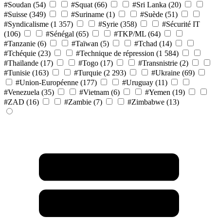
#Soudan
(54)
#Squat
(66)
#Sri Lanka
(20)
#Suisse
(349)
#Suriname
(1)
#Suède
(51)
#Syndicalisme
(1 357)
#Syrie
(358)
#Sécurité IT
(106)
#Sénégal
(65)
#TKP/ML
(64)
#Tanzanie
(6)
#Taïwan
(5)
#Tchad
(14)
#Tchéquie
(23)
#Technique de répression
(1 584)
#Thaïlande
(17)
#Togo
(17)
#Transnistrie
(2)
#Tunisie
(163)
#Turquie
(2 293)
#Ukraine
(69)
#Union-Européenne
(177)
#Uruguay
(11)
#Venezuela
(35)
#Vietnam
(6)
#Yemen
(19)
#ZAD
(16)
#Zambie
(7)
#Zimbabwe
(13)