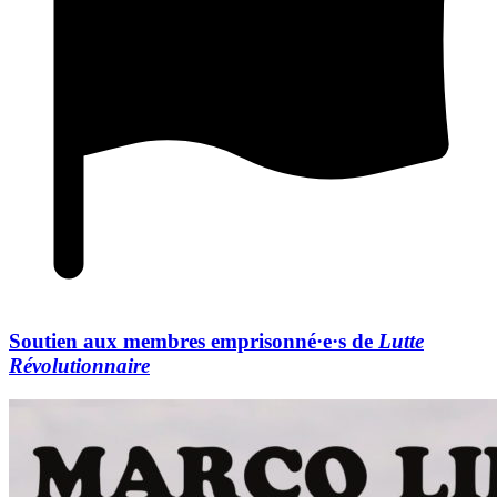
Soutien aux membres emprisonné·e·s de
Lutte
Révolutionnaire