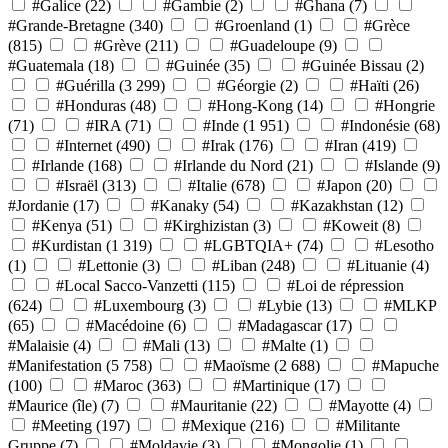
#Galice
(22)
#Gambie
(2)
#Ghana
(7)
#Grande-Bretagne
(340)
#Groenland
(1)
#Grèce
(815)
#Grève
(211)
#Guadeloupe
(9)
#Guatemala
(18)
#Guinée
(35)
#Guinée Bissau
(2)
#Guérilla
(3 299)
#Géorgie
(2)
#Haïti
(26)
#Honduras
(48)
#Hong-Kong
(14)
#Hongrie
(71)
#IRA
(71)
#Inde
(1 951)
#Indonésie
(68)
#Internet
(490)
#Irak
(176)
#Iran
(419)
#Irlande
(168)
#Irlande du Nord
(21)
#Islande
(9)
#Israël
(313)
#Italie
(678)
#Japon
(20)
#Jordanie
(17)
#Kanaky
(54)
#Kazakhstan
(12)
#Kenya
(51)
#Kirghizistan
(3)
#Koweit
(8)
#Kurdistan
(1 319)
#LGBTQIA+
(74)
#Lesotho
(1)
#Lettonie
(3)
#Liban
(248)
#Lituanie
(4)
#Local Sacco-Vanzetti
(115)
#Loi de répression
(624)
#Luxembourg
(3)
#Lybie
(13)
#MLKP
(65)
#Macédoine
(6)
#Madagascar
(17)
#Malaisie
(4)
#Mali
(13)
#Malte
(1)
#Manifestation
(5 758)
#Maoïsme
(2 688)
#Mapuche
(100)
#Maroc
(363)
#Martinique
(17)
#Maurice (île)
(7)
#Mauritanie
(22)
#Mayotte
(4)
#Meeting
(197)
#Mexique
(216)
#Militante
Gruppe
(7)
#Moldavie
(3)
#Mongolie
(1)